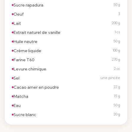
Sucre rapadura
50 g
Oeuf
3
Lait
200 g
Extrait naturel de vanille
1 cs
Huile neutre
50 g
Crème liquide
100 g
Farine T60
270 g
Levure chimique
2 cc
Sel
une pincée
Cacao amer en poudre
22 g
Matcha
15 g
Eau
50 g
Sucre blanc
20 g