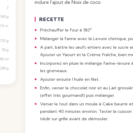
inclure l’ajout de Noix de coco.
2
140 g
RECETTE
0.5 cc
Préchauffer le four à 180°.
Mélanger la farine avec la Levure chimique, pui
125 g
A part, battre les œufs entiers avec le sucre en
50 g
Ajouter un
Yaourt
et la Crème fraîche, bien m
100 ml
Incorporez en pluie le mélange farine-levure à
200 g
les grumeaux.
Ajouter ensuite l’huile en filet.
Enfin, verser le chocolat noir et au Lait gros
(effet très gourmand!) puis mélanger.
Verser le tout dans un moule à Cake beurré et
pendant 40 minutes environ. Tester la cuisson à
tiédir sur grille avant de démouler.