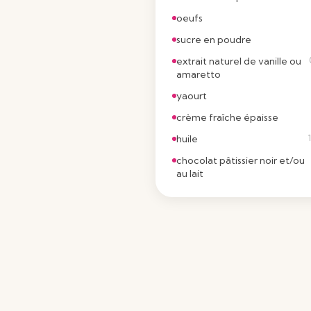
oeufs
sucre en poudre
extrait naturel de vanille ou
amaretto
yaourt
crème fraîche épaisse
huile
chocolat pâtissier noir et/ou
au lait