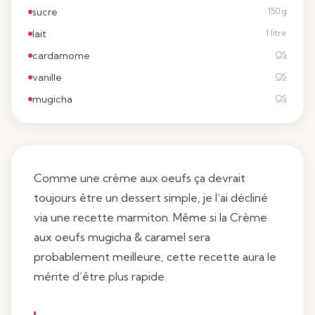
sucre
150 g
lait
1 litre
cardamome
QS
vanille
QS
mugicha
QS
Comme une crème aux oeufs ça devrait
toujours être un dessert simple, je l’ai décliné
via une recette marmiton. Même si la
Crème
aux oeufs mugicha & caramel
sera
probablement meilleure, cette recette aura le
mérite d’être plus rapide.