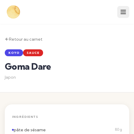
Retour au carnet
KOYO
SAUCE
Goma Dare
Japon
INGRÉDIENTS
pâte de sésame
80 g