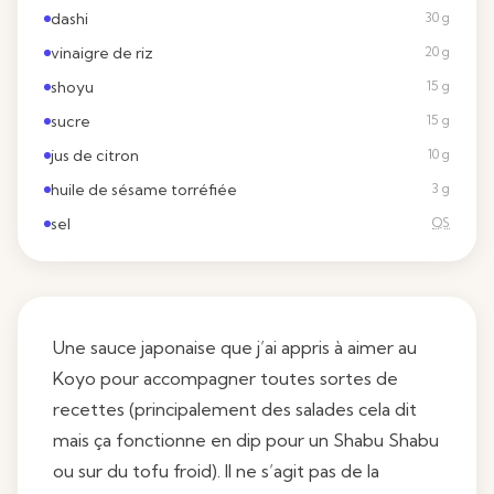
dashi
30 g
vinaigre de riz
20 g
shoyu
15 g
sucre
15 g
jus de citron
10 g
huile de sésame torréfiée
3 g
sel
QS
Une sauce japonaise que j’ai appris à aimer au
Koyo pour accompagner toutes sortes de
recettes (principalement des salades cela dit
mais ça fonctionne en dip pour un Shabu Shabu
ou sur du tofu froid). Il ne s’agit pas de la