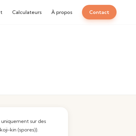
t
Calculateurs
À propos
Contact
se uniquement sur des
koji-kin (spores)).