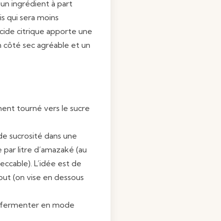
 un ingrédient à part
s qui sera moins
acide citrique apporte une
n côté sec agréable et un
ent tourné vers le sucre
 de sucrosité dans une
 par litre d’amazaké (au
peccable). L’idée est de
out (on vise en dessous
 à fermenter en mode