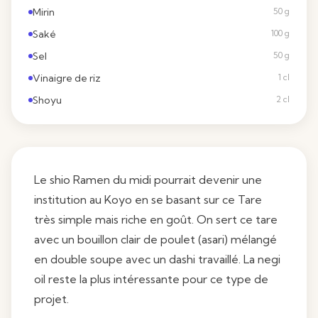
Mirin
50 g
Saké
100 g
Sel
50 g
Vinaigre de riz
1 cl
Shoyu
2 cl
Le shio Ramen du midi pourrait devenir une
institution au Koyo en se basant sur ce Tare
très simple mais riche en goût. On sert ce tare
avec un bouillon clair de poulet (asari) mélangé
en double soupe avec un dashi travaillé. La negi
oil reste la plus intéressante pour ce type de
projet.