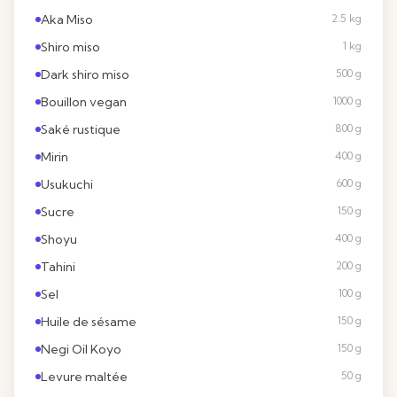
Aka Miso
2.5 kg
Shiro miso
1 kg
Dark shiro miso
500 g
Bouillon vegan
1000 g
Saké rustique
800 g
Mirin
400 g
Usukuchi
600 g
Sucre
150 g
Shoyu
400 g
Tahini
200 g
Sel
100 g
Huile de sésame
150 g
Negi Oil Koyo
150 g
Levure maltée
50 g