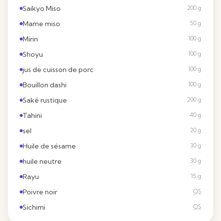
Saikyo Miso
200 g
Mame miso
50 g
Mirin
100 g
Shoyu
100 g
jus de cuisson de porc
100 g
Bouillon dashi
100 g
Saké rustique
200 g
Tahini
40 g
sel
20 g
Huile de sésame
30 g
huile neutre
30 g
Rayu
15 g
Poivre noir
QS
Sichimi
QS