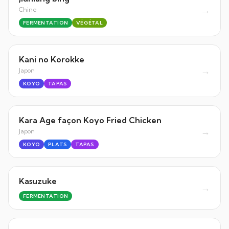
→
Chine
FERMENTATION
VÉGÉTAL
Kani no Korokke
→
Japon
KOYO
TAPAS
Kara Age façon Koyo Fried Chicken
→
Japon
KOYO
PLATS
TAPAS
Kasuzuke
→
FERMENTATION