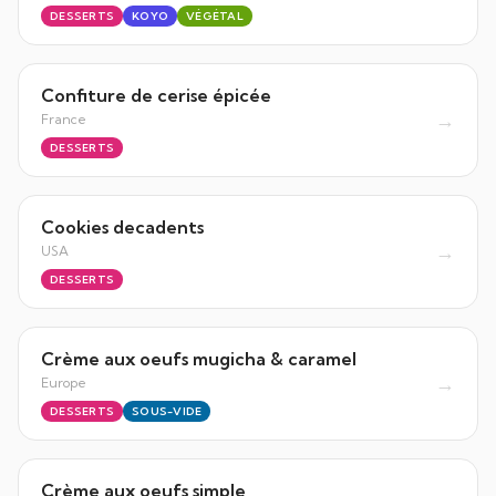
DESSERTS
KOYO
VÉGÉTAL
Confiture de cerise épicée
→
France
DESSERTS
Cookies decadents
→
USA
DESSERTS
Crème aux oeufs mugicha & caramel
→
Europe
DESSERTS
SOUS-VIDE
Crème aux oeufs simple