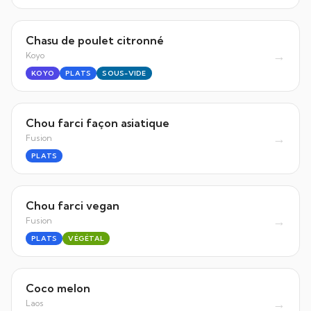
Chasu de poulet citronné
→
Koyo
KOYO
PLATS
SOUS-VIDE
Chou farci façon asiatique
→
Fusion
PLATS
Chou farci vegan
→
Fusion
PLATS
VÉGÉTAL
Coco melon
→
Laos