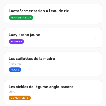
Lactofermentation à l'eau de riz
→
FERMENTATION
Lazy kosho jaune
→
BIZARRE
Les caillettes de la madre
→
Provencal
PLATS
Les pickles de légume anglo-saxons
→
USA
CONDIMENTS