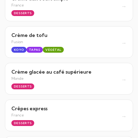
→
France
DESSERTS
Crème de tofu
→
Fusion
KOYO
TAPAS
VÉGÉTAL
Crème glacée au café supérieure
→
Monde
DESSERTS
Crêpes express
→
France
DESSERTS