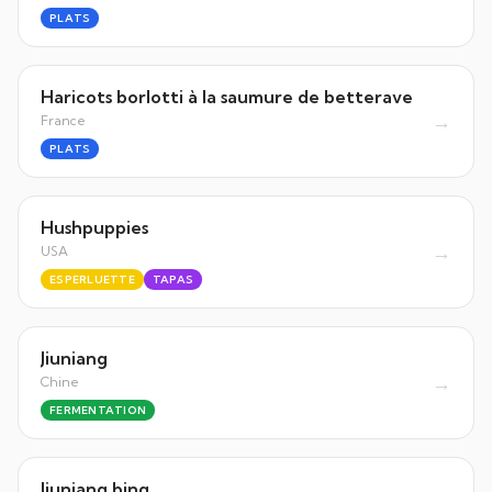
PLATS
Haricots borlotti à la saumure de betterave
→
France
PLATS
Hushpuppies
→
USA
ESPERLUETTE
TAPAS
Jiuniang
→
Chine
FERMENTATION
Jiuniang bing