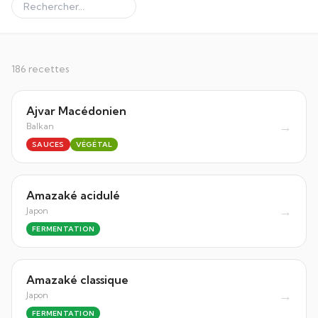
186
recette
s
Ajvar Macédonien
→
Balkan
SAUCES
VÉGÉTAL
Amazaké acidulé
→
Japon
FERMENTATION
Amazaké classique
→
Japon
FERMENTATION