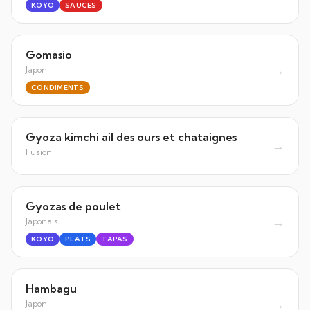
KOYO
SAUCES
Gomasio
→
Japon
CONDIMENTS
Gyoza kimchi ail des ours et chataignes
→
Fusion
Gyozas de poulet
→
Japonais
KOYO
PLATS
TAPAS
Hambagu
→
Japon