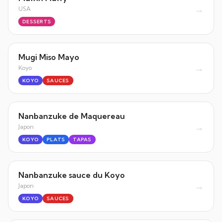
→
USA
DESSERTS
Mugi Miso Mayo
→
Koyo
KOYO
SAUCES
Nanbanzuke de Maquereau
→
Japon
KOYO
PLATS
TAPAS
Nanbanzuke sauce du Koyo
→
Japon
KOYO
SAUCES