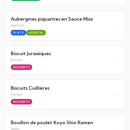
Aubergines piquantes en Sauce Miso
→
Japonais
PLATS
VÉGÉTAL
Biscuit Jurassiques
→
Europe
DESSERTS
Biscuits Cuillières
→
Europe
DESSERTS
Bouillon de poulet Koyo Shio Ramen
→
Japon