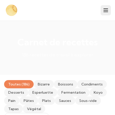
Carnet de recettes
186 recettes de travail à explorer
Toutes (186)
Bizarre
Boissons
Condiments
Desserts
Esperluette
Fermentation
Koyo
Pain
Pâtes
Plats
Sauces
Sous-vide
Tapas
Végétal