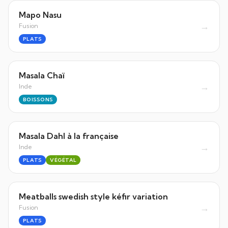
Mapo Nasu
→
Fusion
PLATS
Masala Chaï
→
Inde
BOISSONS
Masala Dahl à la française
→
Inde
PLATS
VÉGÉTAL
Meatballs swedish style kéfir variation
→
Fusion
PLATS