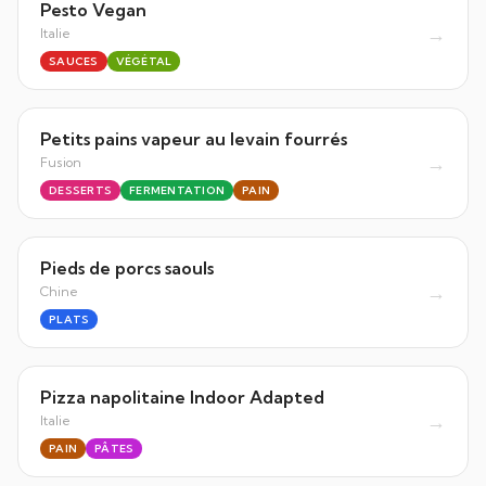
Pesto Vegan
→
Italie
SAUCES
VÉGÉTAL
Petits pains vapeur au levain fourrés
→
Fusion
DESSERTS
FERMENTATION
PAIN
Pieds de porcs saouls
→
Chine
PLATS
Pizza napolitaine Indoor Adapted
→
Italie
PAIN
PÂTES