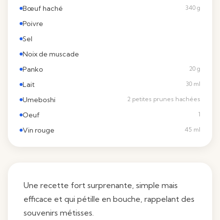
Bœuf haché
340 g
Poivre
Sel
Noix de muscade
Panko
20 g
Lait
30 ml
Umeboshi
2 petites prunes hachées
Oeuf
1
Vin rouge
45 ml
Une recette fort surprenante, simple mais
efficace et qui pétille en bouche, rappelant des
souvenirs métisses.