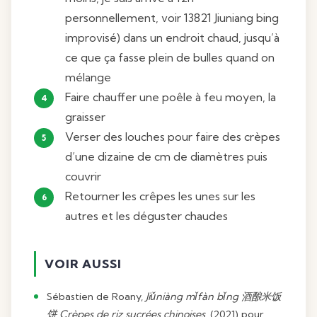
personnellement, voir 13821 Jiuniang bing
improvisé) dans un endroit chaud, jusqu’à
ce que ça fasse plein de bulles quand on
mélange
Faire chauffer une poêle à feu moyen, la
graisser
Verser des louches pour faire des crèpes
d’une dizaine de cm de diamètres puis
couvrir
Retourner les crêpes les unes sur les
autres et les déguster chaudes
VOIR AUSSI
Sébastien de Roany,
Jiǔniàng mǐfàn bǐng 酒酿米饭
饼 Crèpes de riz sucrées chinoises
, (2021) pour