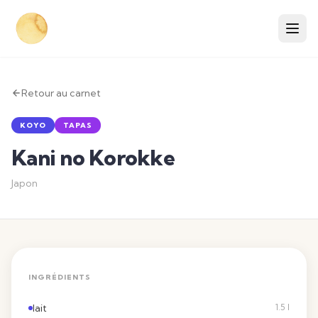
Retour au carnet
KOYO
TAPAS
Kani no Korokke
Japon
INGRÉDIENTS
lait
1.5 l