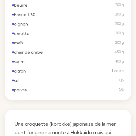
beurre
200 g
Farine T60
200 g
oignon
200 g
carotte
200 g
maïs
200 g
chair de crabe
450 g
surimi
400 g
citron
1 zeste
sel
QS
poivre
QS
Une croquette (korokke) japonaise de la mer
dont l’origine remonte à Hokkaido mais qui