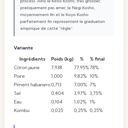
process. Ainsi le Kiroo Kosho, très grossier,
pratiquement pas amer, le Negi Kosho,
moyennement fin et le Koyo Kosho
parfaitement fin representent la graduation
empirique de cette “règle”.
Variante
Ingrédients
Poids (kg)
%
% final
Citron jaune
7,938
77,95%
78%
Poire
1,000
9,82%
10%
Piment habanero
0,713
7,00%
7%
Sel
0,404
3,97%
3,75%
Eau
0,104
1,02%
1%
Kombu
0,025
0,25%
0,25%