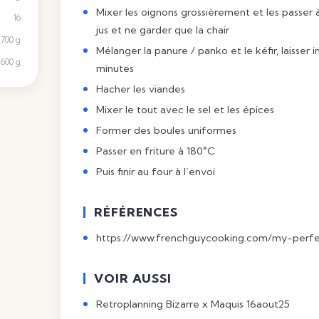
Mixer les oignons grossièrement et les passer à
16
jus et ne garder que la chair
1700 g
Mélanger la panure / panko et le kéfir, laisse
600 g
minutes
Hacher les viandes
Mixer le tout avec le sel et les épices
Former des boules uniformes
Passer en friture à 180°C
Puis finir au four à l’envoi
RÉFÉRENCES
https://www.frenchguycooking.com/my-perfe
VOIR AUSSI
Retroplanning Bizarre x Maquis 16aout25