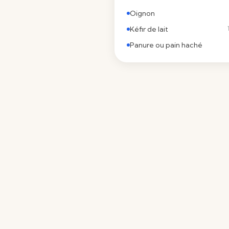
Oignon
Kéfir de lait
Panure ou pain haché