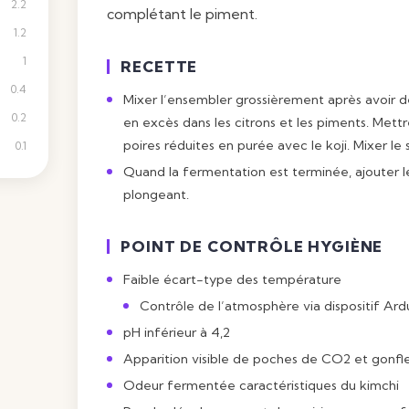
2.2
complétant le piment.
1.2
1
RECETTE
0.4
Mixer l’ensembler grossièrement après avoir d
0.2
en excès dans les citrons et les piments. Mett
poires réduites en purée avec le koji. Mixer le s
0.1
Quand la fermentation est terminée, ajouter 
plongeant.
POINT DE CONTRÔLE HYGIÈNE
Faible écart-type des température
Contrôle de l’atmosphère via dispositif Ard
pH inférieur à 4,2
Apparition visible de poches de CO2 et gonfl
Odeur fermentée caractéristiques du kimchi