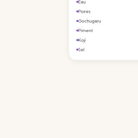
Eau
Poires
Gochugaru
Piment
Koji
Sel