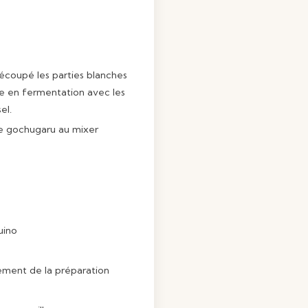
écoupé les parties blanches
re en fermentation avec les
el.
le gochugaru au mixer
uino
ement de la préparation