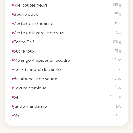
Miel toutes fleurs
215 g
Beurre doux
75 g
Zeste de mandarine
15 g
Zeste déshydraté de yuzu
5 g
Farine T45
235 g
Sucre roux
75 g
Mélange 4 épices en poudre
1.8 cc
Extrait naturel de vanille
1 cc
Bicarbonate de soude
1.3 cc
Levure chimique
1 cc
Sel
Pincée
Jus de mandarine
QS
Miel
50 g