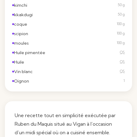
kimchi
50 g
kkakdugi
50 g
coque
100 g
scipion
100 g
moules
100 g
Huile pimentée
QS
Huile
QS
Vin blanc
QS
Oignon
1
Une recette tout en simplicité exécutée par
Ruben du Maquis situé au Vigan à l’occasion
d’un midi spécial où on a cuisiné ensemble.