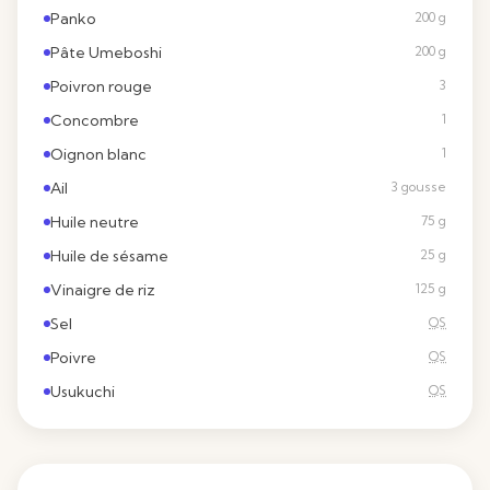
Panko
200 g
Pâte Umeboshi
200 g
Poivron rouge
3
Concombre
1
Oignon blanc
1
Ail
3 gousse
Huile neutre
75 g
Huile de sésame
25 g
Vinaigre de riz
125 g
Sel
QS
Poivre
QS
Usukuchi
QS