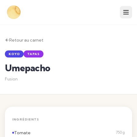
Retour au carnet
KOYO
TAPAS
Umepacho
Fusion
INGRÉDIENTS
Tomate
750 g