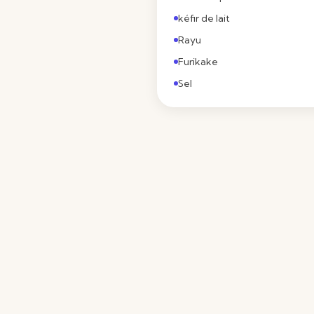
kéfir de lait
Rayu
Furikake
Sel