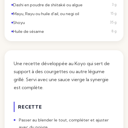
Dashi en poudre de shiitaké ou algue
3 g
Mayu, Rayu ou huile d'ail, ou negi oil
15 g
Shoyu
35 g
Huile de sésame
8 g
Une recette développée au Koyo qui sert de
support à des courgettes ou autre légume
grillé. Servi avec une sauce vierge la synergie
est complète.
RECETTE
Passer au blender le tout, compléter et ajuster
avec du poivre