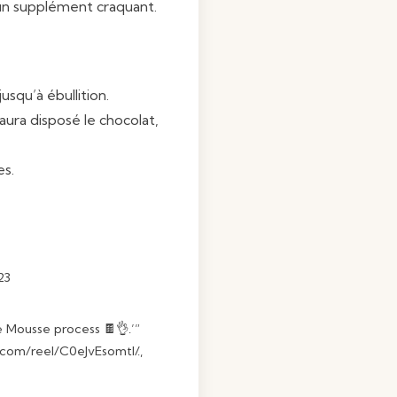
un supplément craquant.
usqu’à ébullition.
aura disposé le chocolat,
es.
23
 Mousse process 🍫👌.’”
.com/reel/C0eJvEsomtl/
.,