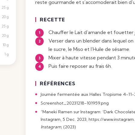
reste gourmande et s’accomoderait bien d’
25 g
20 g
RECETTE
25 g
Chauffer le Lait d’amande et fouetter j
20 g
Verser dans un blender dans lequel on 
10 g
le sucre, le
Miso
et l’Huile de sésame.
1 g
Mixer à haute vitesse pendant 3 minut
Puis faire reposer au frais 6h.
RÉFÉRENCES
Journée fermentée aux Halles Tropisme 4-11-
Screenshot_20231218-101959.png
“Maneki Ramen sur Instagram: ‘Dark Chocolate
Instagram, 5 Dec. 2023,
https://www.instagram
Instagram
, (2023)