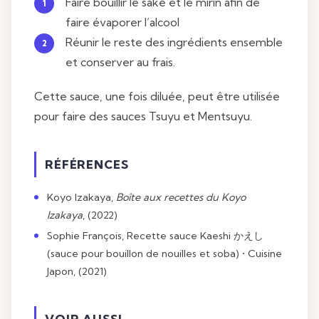
Faire bouillir le saké et le mirin afin de
faire évaporer l’alcool
Réunir le reste des ingrédients ensemble
et conserver au frais.
Cette sauce, une fois diluée, peut être utilisée
pour faire des sauces Tsuyu et Mentsuyu.
RÉFÉRENCES
Koyo Izakaya,
Boîte aux recettes du Koyo
Izakaya
, (2022)
Sophie François,
Recette sauce Kaeshi かえし
(sauce pour bouillon de nouilles et soba) • Cuisine
Japon
, (2021)
VOIR AUSSI