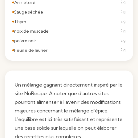
Anis étoilé
2 g
Sauge séchée
2 g
Thym
2 g
noix de muscade
2 g
poivre noir
2 g
Feuille de laurier
2 g
Un mélange gagnant directement inspiré par le
site
NoRecipe
. A noter que d’autres sites
pourront alimenter à l’avenir des modifications
majeures concernant le mélange d’épice.
L’équilibre est ici très satisfaisant et représente
une base solide sur laquelle on peut élaborer
des recettes plus complexes.