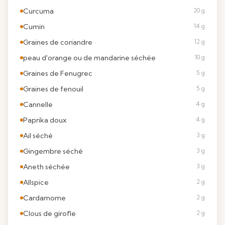
Curcuma
20 g
Cumin
14 g
Graines de coriandre
12 g
peau d'orange ou de mandarine séchée
10 g
Graines de Fenugrec
5 g
Graines de fenouil
5 g
Cannelle
4 g
Paprika doux
4 g
Ail séché
3 g
Gingembre séché
3 g
Aneth séchée
3 g
Allspice
2 g
Cardamome
2 g
Clous de girofle
2 g