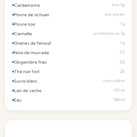
Cardamome
4 ou 5g
Poivre de sichuan
une pincée
Poivre noir
1 g
Cannelle
un morceau ou 3g
Graines de fenouil
1 g
Noix de muscade
0.3
Gingembre frais
QS
Thé noir fort
QS
Sucre blanc
une cuillère
Lait de vache
125 ml
Eau
360 ml