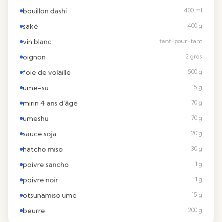
bouillon dashi
400 ml
saké
400 g
vin blanc
tant-pour-tant
oignon
2 gros
foie de volaille
500 g
ume-su
15 g
mirin 4 ans d'âge
70 g
umeshu
70 g
sauce soja
20 g
hatcho miso
30 g
poivre sancho
1 g
poivre noir
1 g
otsunamiso ume
15 g
beurre
200 g